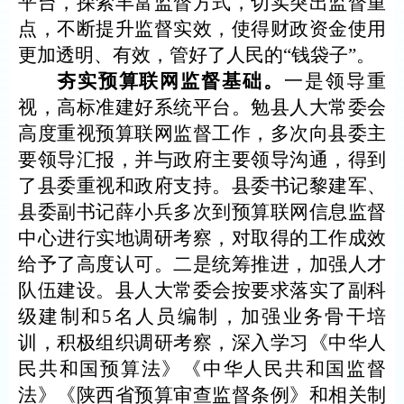
平台，探索丰富监督方式，切实突出监督重
点，不断提升监督实效，使得财政资金使用
更加透明、有效，管好了人民的
“钱袋子”。
夯实预算联网监督基础。
一是领导重
视，高标准建好系统平台。勉县人大常委会
高度重视预算联网监督工作，多次向县委主
要领导汇报，并与政府主要领导沟通，得到
了县委重视和政府支持。县委书记黎建军、
县委副书记薛小兵多次到预算联网信息监督
中心进行实地调研考察，对取得的工作成效
给予了高度认可。二是统筹推进，加强人才
队伍建设。县人大常委会按要求落实了副科
级建制和
5名人员编制，加强业务骨干培
训，积极组织调研考察，深入学习《中华人
民共和国预算法》《中华人民共和国监督
法》《陕西省预算审查监督条例》和相关制