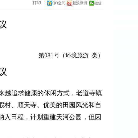
打印
QQ空间
新浪微博
微信
议
第
0
81
号（
环境旅游
类）
议
来越追求健康的休闲方式，老道寺镇
假村、顺天寺、优美的田园风光和自
纳入日程，计划重建天河公园，但因